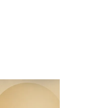
#GPC2026
segreteria@apiconline.it