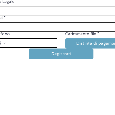
e Legale
il
*
efono
Caricamento file
*
Distinta di pagame
Registrati