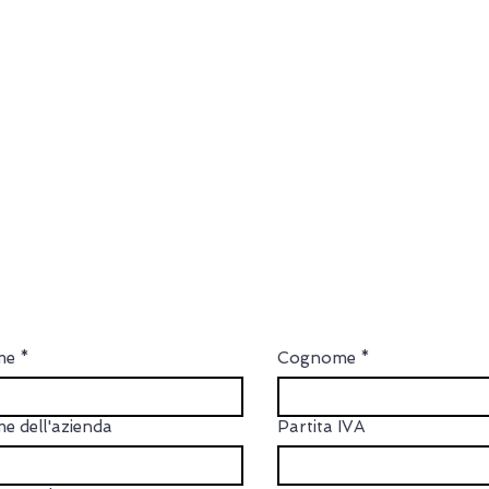
FORM DI ACCREDITO
me
*
Cognome
*
e dell'azienda
Partita IVA